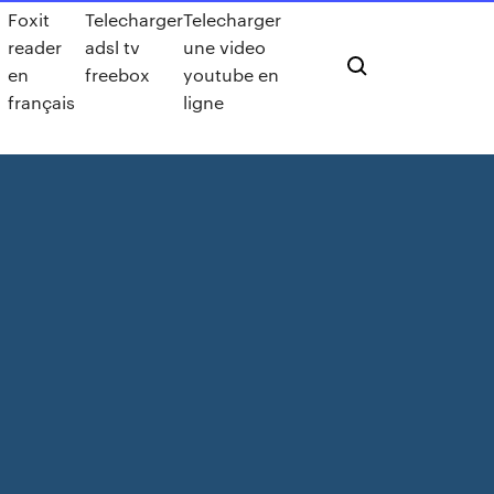
Foxit
Telecharger
Telecharger
reader
adsl tv
une video
en
freebox
youtube en
français
ligne